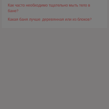
Как часто необходимо тщательно мыть тело в
бане?
Какая баня лучше: деревянная или из блоков?