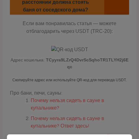
расстоянии должна стоять
баня от соседского дома?
Если вам понравилась статья — можете
отблагодарить через USDT (TRC-20):
Адрес кошелька:
TCyyra9LZrQ4DvrScSqhoTR1TLYH2j6E
qc
Скопируйте адрес или используйте QR-код для перевода USDT.
Про бани, печи, сауны:
Почему нельзя сидеть в сауне в
купальнике?
Почему нельзя сидеть в сауне в
купальнике? Ответ здесь!
Сколько можно сидеть в холодной воде