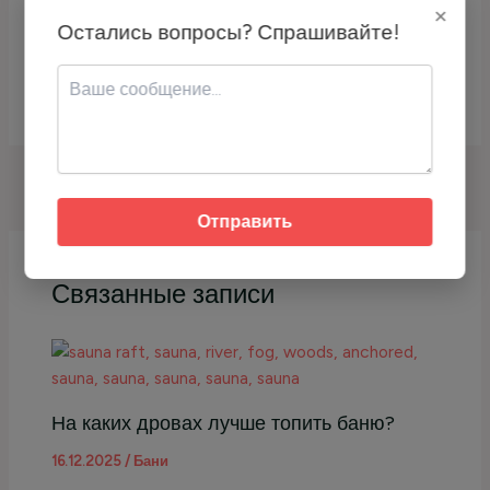
×
после бани?
Остались вопросы? Спрашивайте!
Сколько можно сидеть в бане
беременной?
НАЗАД
ДАЛЕЕ
Отправить
Связанные записи
На каких дровах лучше топить баню?
16.12.2025
/
Бани