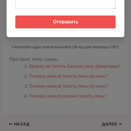
отблагодарить через USDT (TRC-20):
Отправить
Адрес кошелька:
TCyyra9LZrQ4DvrScSqhoTR1TLYH2j6E
qc
Скопируйте адрес или используйте QR-код для перевода USDT.
Про бани, печи, сауны:
Можно ли топить банную печь брикетами?
Почему нельзя топить печь на ночь?
Почему нельзя топить печь на ночь?
Почему нельзя сильно топить печь?
НАЗАД
ДАЛЕЕ