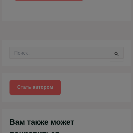
П
о
и
с
к
:
Стать автором
Вам также может