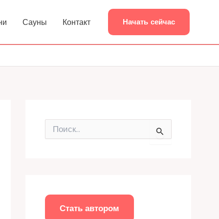
ни
Сауны
Контакт
Начать сейчас
П
о
и
с
к
:
Стать автором