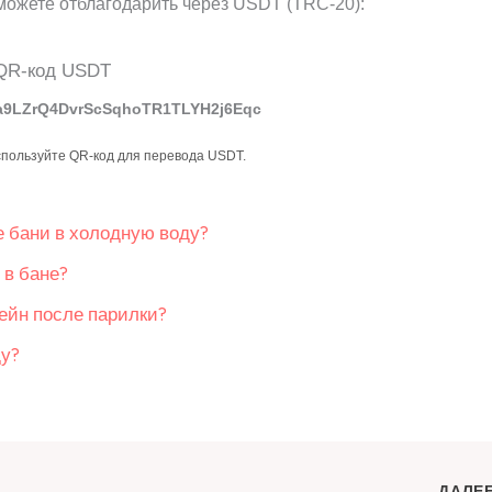
можете отблагодарить через USDT (TRC-20):
a9LZrQ4DvrScSqhoTR1TLYH2j6Eqc
спользуйте QR-код для перевода USDT.
е бани в холодную воду?
 в бане?
ейн после парилки?
ду?
ДАЛЕ