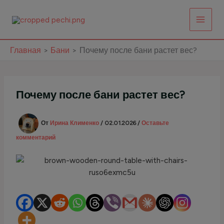
Перейти
к
содержимому
Главная
Бани
Почему после бани растет вес?
Почему после бани растет вес?
От
Ирина Клименко
/
02.01.2026
/
Оставьте
комментарий