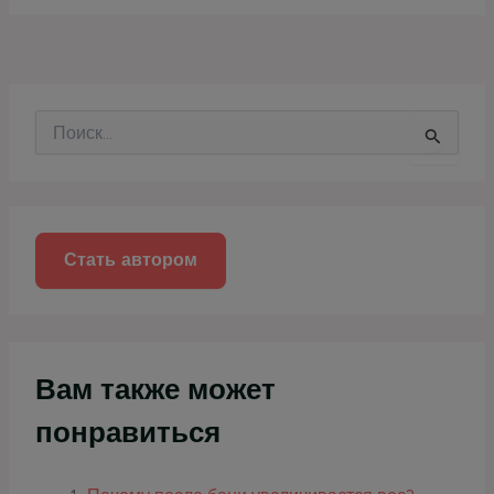
П
о
и
с
к
:
Стать автором
Вам также может
понравиться