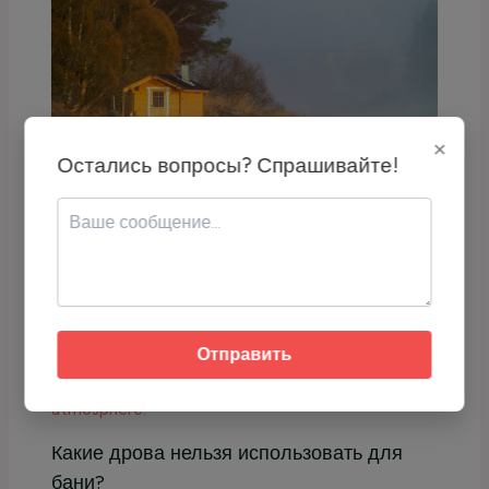
×
Остались вопросы? Спрашивайте!
На каких дровах лучше топить баню?
16.12.2025
/
Бани
Отправить
Какие дрова нельзя использовать для
бани?