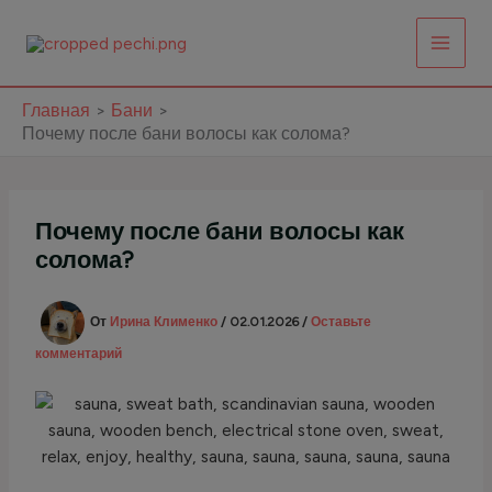
Перейти
к
содержимому
Главная
Бани
Почему после бани волосы как солома?
Почему после бани волосы как
солома?
От
Ирина Клименко
/
02.01.2026
/
Оставьте
комментарий