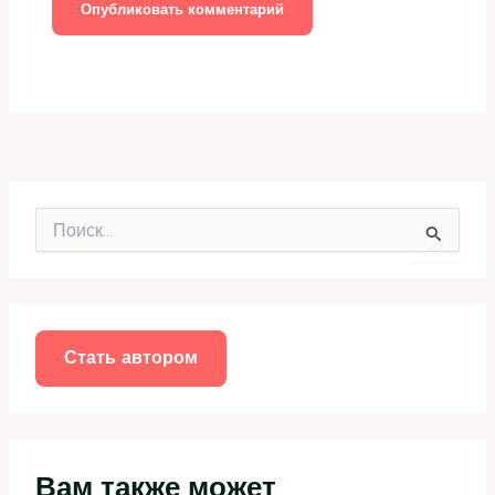
П
о
и
с
к
:
Стать автором
Вам также может