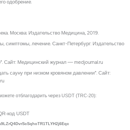
его одобрение.
ека. Москва: Издательство Медицина, 2019.
ы, симптомы, лечение. Санкт-Петербург: Издательство
. Сайт: Медицинский журнал — medjournal.ru
щать сауну при низком кровяном давлении". Сайт:
ru
можете отблагодарить через USDT (TRC-20):
a9LZrQ4DvrScSqhoTR1TLYH2j6Eqc