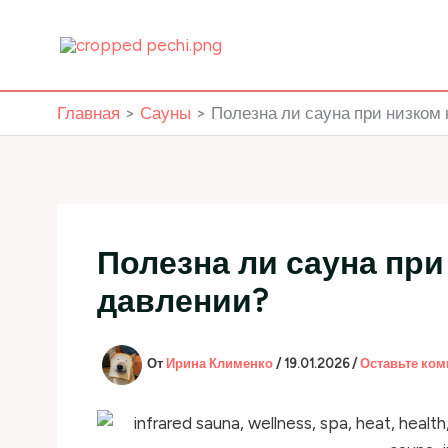
Перейти
к
содержимому
Главная
Сауны
Полезна ли сауна при низком
Полезна ли сауна пр
давлении?
От
Ирина Клименко
/
19.01.2026
/
Оставьте ко