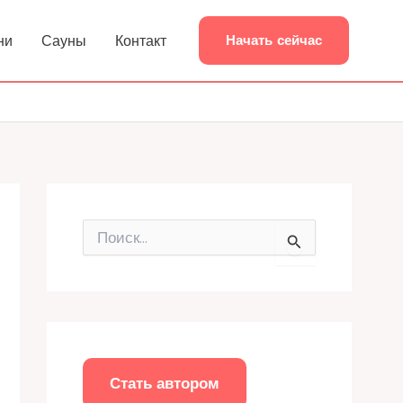
ни
Сауны
Контакт
Начать сейчас
П
о
и
с
к
:
Стать автором