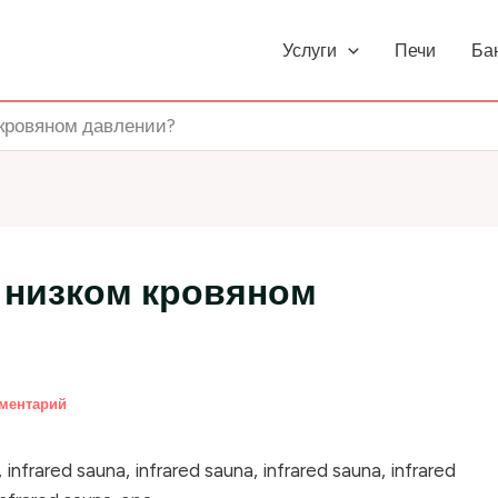
Услуги
Печи
Ба
 кровяном давлении?
и низком кровяном
мментарий