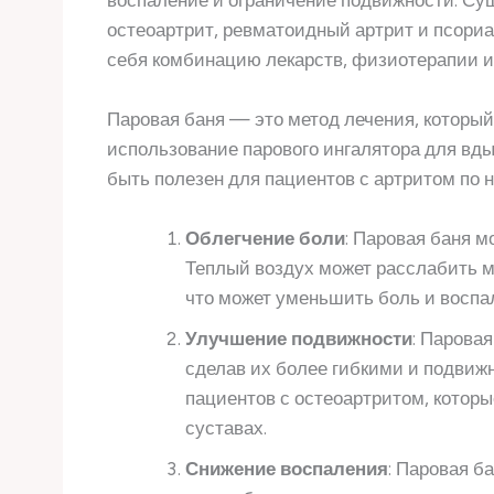
воспаление и ограничение подвижности. Сущ
остеоартрит, ревматоидный артрит и псориа
себя комбинацию лекарств, физиотерапии и
Паровая баня — это метод лечения, который
использование парового ингалятора для вды
быть полезен для пациентов с артритом по 
Облегчение боли
: Паровая баня м
Теплый воздух может расслабить м
что может уменьшить боль и воспа
Улучшение подвижности
: Парова
сделав их более гибкими и подвиж
пациентов с остеоартритом, котор
суставах.
Снижение воспаления
: Паровая б