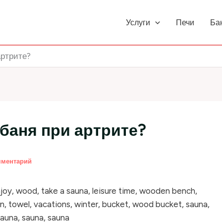
Услуги
Печи
Ба
артрите?
баня при артрите?
мментарий