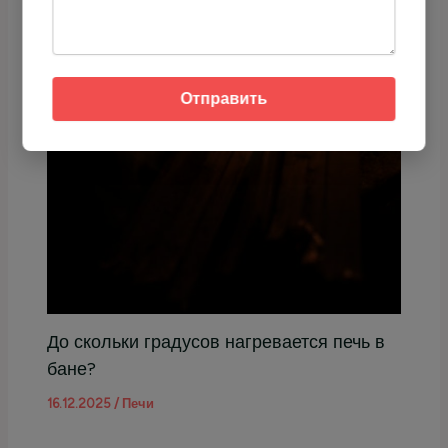
Отправить
До скольки градусов нагревается печь в
бане?
16.12.2025
/
Печи