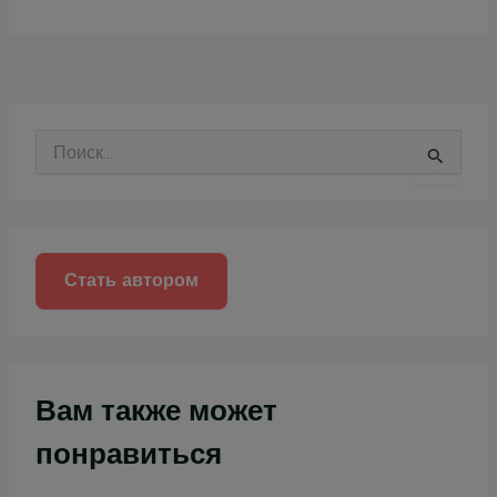
П
о
и
с
к
:
Стать автором
Вам также может
понравиться