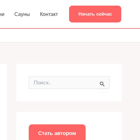
ни
Сауны
Контакт
Начать сейчас
П
о
и
с
к
:
Стать автором