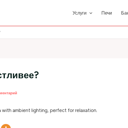
Услуги
Печи
Ба
?
стливее?
мментарий