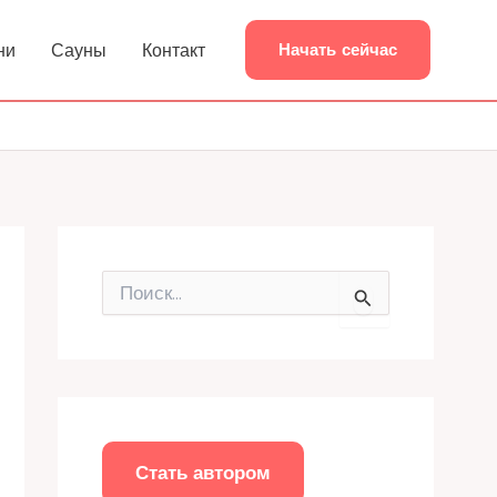
ни
Сауны
Контакт
Начать сейчас
П
о
и
с
к
:
Стать автором