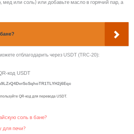
 мед или соль) или добавьте масло в горячий пар, а
 бане?
можете отблагодарить через USDT (TRC-20):
a9LZrQ4DvrScSqhoTR1TLYH2j6Eqc
спользуйте QR-код для перевода USDT.
айскую соль в бане?
у для печи?