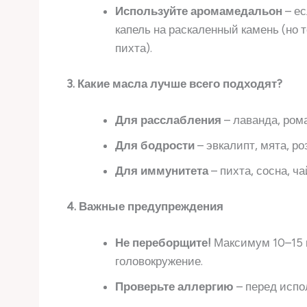
Используйте аромамедальон
– ес
капель на раскаленный камень (но 
пихта).
3. Какие масла лучше всего подходят?
Для расслабления
– лаванда, ром
Для бодрости
– эвкалипт, мята, ро
Для иммунитета
– пихта, сосна, ча
4. Важные предупреждения
Не переборщите!
Максимум 10–15 к
головокружение.
Проверьте аллергию
– перед испо