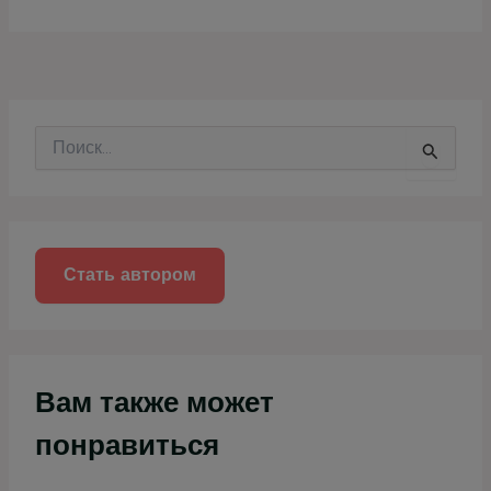
П
о
и
с
к
:
Стать автором
Вам также может
понравиться