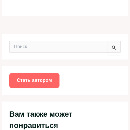
П
о
и
с
к
:
Стать автором
Вам также может
понравиться