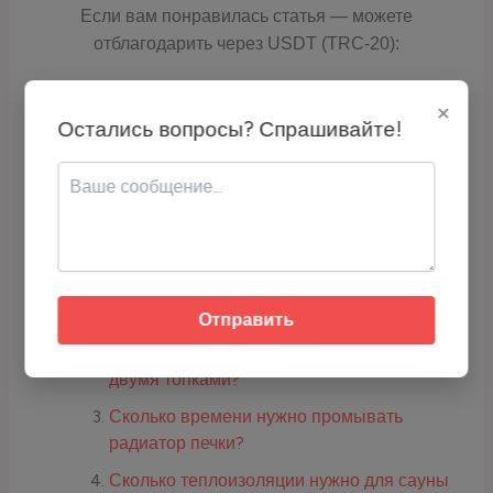
Если вам понравилась статья — можете
отблагодарить через USDT (TRC-20):
×
Остались вопросы? Спрашивайте!
Адрес кошелька:
TCyyra9LZrQ4DvrScSqhoTR1TLYH2j6E
qc
Скопируйте адрес или используйте QR-код для перевода USDT.
Про бани, печи, сауны:
Сколько времени нужно выпекать
печенье в конвекционной печи?
Отправить
Сколько часов нужно топить печь между
двумя топками?
Сколько времени нужно промывать
радиатор печки?
Сколько теплоизоляции нужно для сауны