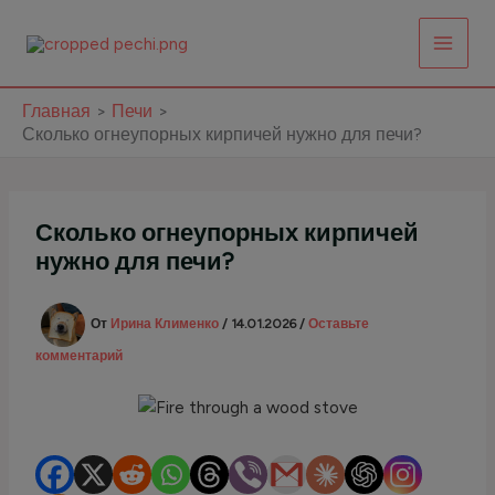
Перейти
к
содержимому
Главная
Печи
Сколько огнеупорных кирпичей нужно для печи?
Сколько огнеупорных кирпичей
нужно для печи?
От
Ирина Клименко
/
14.01.2026
/
Оставьте
комментарий