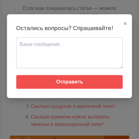
Если вам понравилась статья — можете
отблагодарить через USDT (TRC-20):
×
Остались вопросы? Спрашивайте!
Адрес кошелька:
TCyyra9LZrQ4DvrScSqhoTR1TLYH2j6E
qc
Скопируйте адрес или используйте QR-код для перевода USDT.
Про бани, печи, сауны:
Отправить
Сколько отступать от печи в бане?
Сколько градусов в дровяной печи?
Сколько градусов в кирпичной печи?
Сколько времени нужно выпекать
печенье в конвекционной печи?