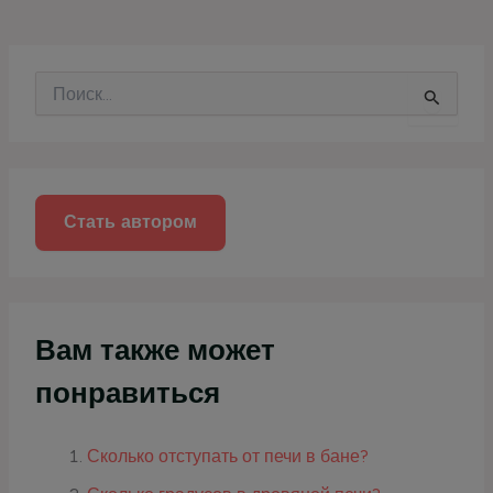
П
о
и
с
к
:
Стать автором
Вам также может
понравиться
Сколько отступать от печи в бане?