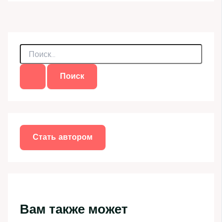
П
о
и
с
к
:
Стать автором
Вам также может