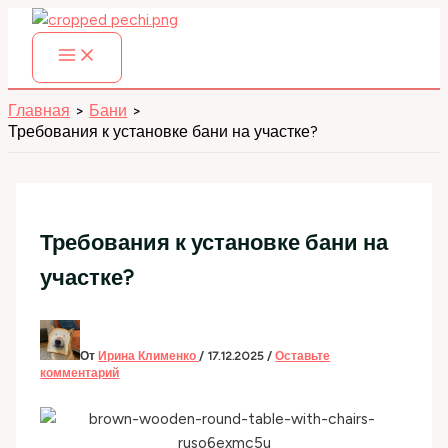
Перейти
к
содержимому
Главная
Бани
Требования к установке бани на участке?
Требования к установке бани на
участке?
От
Ирина Клименко
/
17.12.2025
/
Оставьте
комментарий