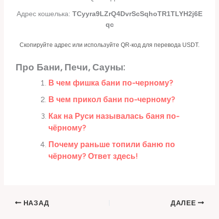
Адрес кошелька:
TCyyra9LZrQ4DvrScSqhoTR1TLYH2j6E
qc
Скопируйте адрес или используйте QR-код для перевода USDT.
Про Бани, Печи, Сауны:
В чем фишка бани по-черному?
В чем прикол бани по-черному?
Как на Руси называлась баня по-
чёрному?
Почему раньше топили баню по
чёрному? Ответ здесь!
НАЗАД
ДАЛЕЕ