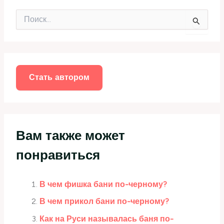
П
о
и
с
к
:
Стать автором
Вам также может
понравиться
В чем фишка бани по-черному?
В чем прикол бани по-черному?
Как на Руси называлась баня по-