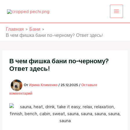
Перейти
к
содержимому
Главная
Бани
В чем фишка бани по-черному? Ответ здесь!
В чем фишка бани по-черному?
Ответ здесь!
От
Ирина Клименко
/
25.12.2025
/
Оставьте
комментарий