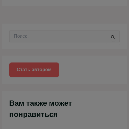
П
о
и
с
к
:
Стать автором
Вам также может
понравиться