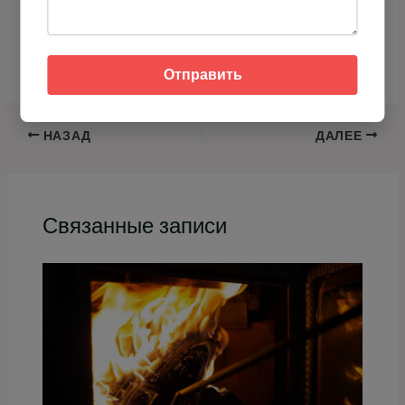
Как долго нужно топить кирпичную
печь в доме?
Отправить
НАЗАД
ДАЛЕЕ
Связанные записи