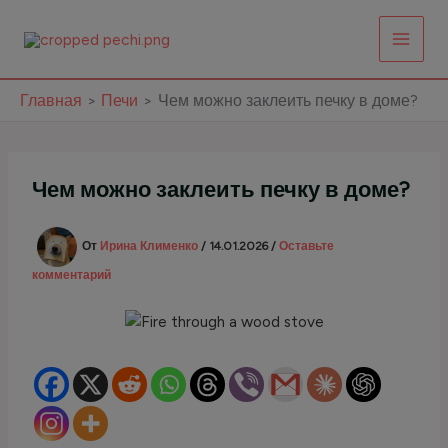
Перейти
к
содержимому
Главная
Печи
Чем можно заклеить печку в доме?
Чем можно заклеить печку в доме?
От
Ирина Клименко
/
14.01.2026
/
Оставьте
комментарий