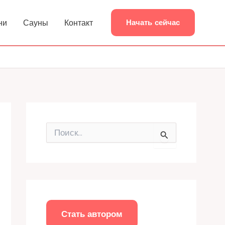
ни
Сауны
Контакт
Начать сейчас
П
о
и
с
к
:
Стать автором