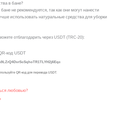
тва в бане?
бане не рекомендуется, так как они могут нанести
Лучше использовать натуральные средства для уборки
можете отблагодарить через USDT (TRC-20):
a9LZrQ4DvrScSqhoTR1TLYH2j6Eqc
спользуйте QR-код для перевода USDT.
ться любовью?
?