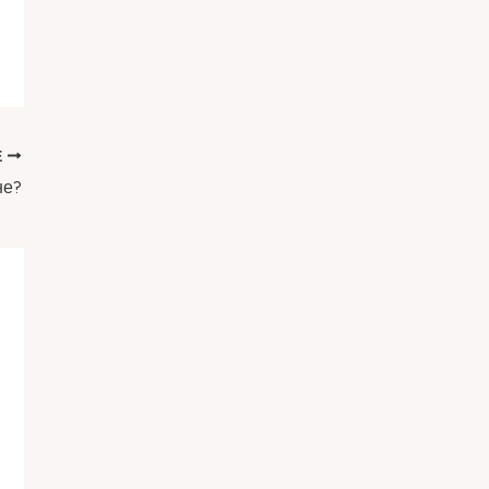
Е
не?