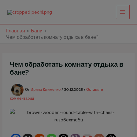
Перейти
к
содержимому
Главная
Бани
Чем обработать комнату отдыха в бане?
Чем обработать комнату отдыха в
бане?
От
Ирина Клименко
/
30.12.2025
/
Оставьте
комментарий