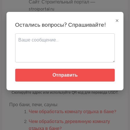
Сайт: Строительный портал —
stroiportal.ru
"Выбор материалов для бани". Сайт:
×
Остались вопросы? Спрашивайте!
Домашний мастер — domashnijmaster.ru
Если вам понравилась статья — можете
отблагодарить через USDT (TRC-20):
Адрес кошелька:
TCyyra9LZrQ4DvrScSqhoTR1TLYH2j6E
Отправить
qc
Скопируйте адрес или используйте QR-код для перевода USDT.
Про бани, печи, сауны:
Чем обработать комнату отдыха в бане?
Чем обработать деревянную комнату
отдыха в бане?