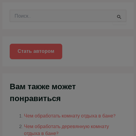
П
о
и
с
к
:
Стать автором
Вам также может
понравиться
Чем обработать комнату отдыха в бане?
Чем обработать деревянную комнату
отдыха в бане?