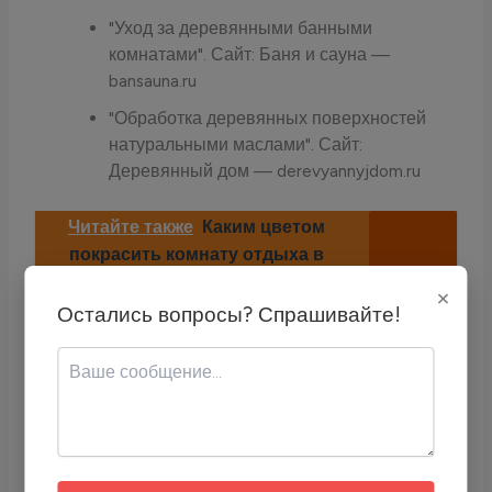
"Уход за деревянными банными
комнатами". Сайт: Баня и сауна —
bansauna.ru
"Обработка деревянных поверхностей
натуральными маслами". Сайт:
Деревянный дом — derevyannyjdom.ru
Читайте также
Каким цветом
покрасить комнату отдыха в
бане?
×
Остались вопросы? Спрашивайте!
Если вам понравилась статья — можете
отблагодарить через USDT (TRC-20):
Адрес кошелька:
TCyyra9LZrQ4DvrScSqhoTR1TLYH2j6E
qc