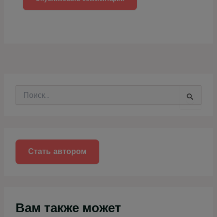
П
о
и
с
к
:
Стать автором
Вам также может