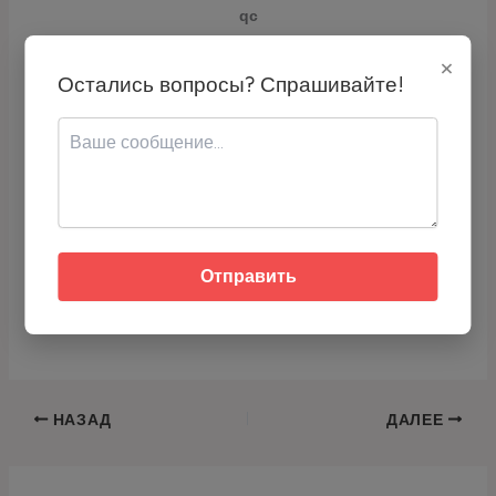
qc
×
Скопируйте адрес или используйте QR-код для перевода USDT.
Остались вопросы? Спрашивайте!
Про Бани, Печи, Сауны:
Как заходить в сауну?
В сауну лучше заходить утром или
вечером?
Когда нельзя заходить в баню?
Отправить
Как часто можно ходить в финскую
сауну?
НАЗАД
ДАЛЕЕ