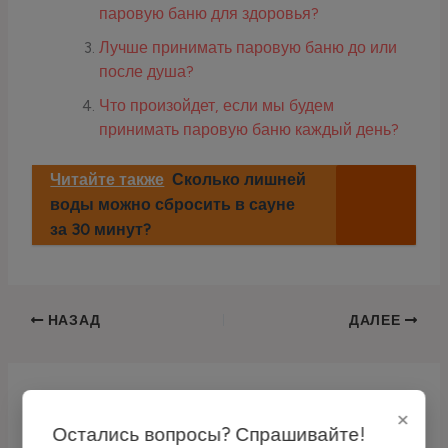
паровую баню для здоровья?
Лучше принимать паровую баню до или
после душа?
Что произойдет, если мы будем
принимать паровую баню каждый день?
Читайте также
Сколько лишней
воды можно сбросить в сауне
за 30 минут?
НАЗАД
ДАЛЕЕ
×
Связанные записи
Остались вопросы? Спрашивайте!