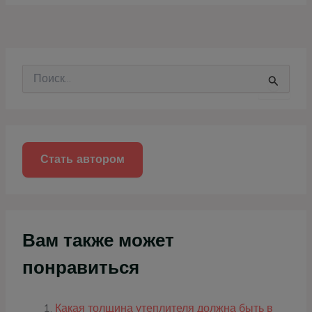
П
о
и
с
к
:
Стать автором
Вам также может
понравиться
Какая толщина утеплителя должна быть в