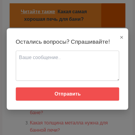
Читайте также
Какая самая
хорошая печь для бани?
×
Остались вопросы? Спрашивайте!
Адрес кошелька:
TCyyra9LZrQ4DvrScSqhoTR1TLYH2j6E
qc
Скопируйте адрес или используйте QR-код для перевода USDT.
Про бани, печи, сауны:
Какая толщина утеплителя должна быть в
Отправить
бане?
Какая высота дымохода должна быть в
бане?
Какая толщина металла нужна для
банной печи?