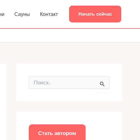
ни
Сауны
Контакт
Начать сейчас
П
о
и
с
к
:
Стать автором