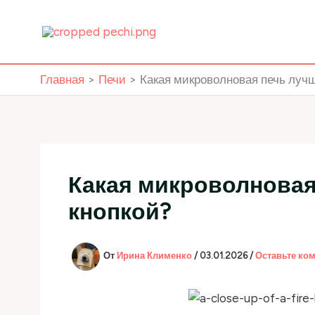
Перейти
к
содержимому
Главная
Печи
Какая микроволновая печь лучш
Какая микроволновая 
кнопкой?
От
Ирина Клименко
/
03.01.2026
/
Оставьте ко