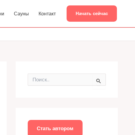
ни
Сауны
Контакт
Начать сейчас
П
о
и
с
к
:
Стать автором