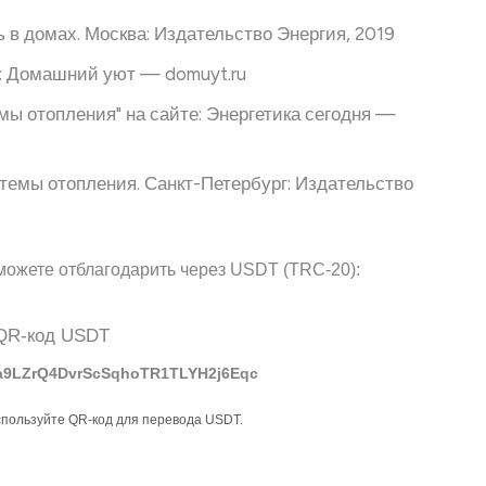
в домах. Москва: Издательство Энергия, 2019
е: Домашний уют — domuyt.ru
ы отопления" на сайте: Энергетика сегодня —
темы отопления. Санкт-Петербург: Издательство
можете отблагодарить через USDT (TRC-20):
a9LZrQ4DvrScSqhoTR1TLYH2j6Eqc
спользуйте QR-код для перевода USDT.