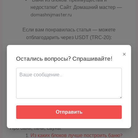
недостатки". Сайт: Домашний мастер —
domashnijmaster.ru
Если вам понравилась статья — можете
отблагодарить через USDT (TRC-20):
×
Остались вопросы? Спрашивайте!
Адрес кошелька:
TCyyra9LZrQ4DvrScSqhoTR1TLYH2j6E
qc
Скопируйте адрес или используйте QR-код для перевода USDT.
Читайте также
Почему в бане
воняет канализацией?
Отправить
Про бани, печи, сауны:
Из каких блоков лучше построить баню?