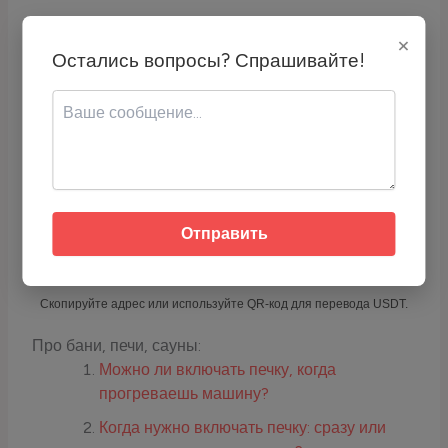
Петрова Елена. Техническое
×
обслуживание автомобилей. Санкт-
Остались вопросы? Спрашивайте!
Петербург: Издательство Питер, 2020.
Если вам понравилась статья — можете
отблагодарить через USDT (TRC-20):
Отправить
Адрес кошелька:
TCyyra9LZrQ4DvrScSqhoTR1TLYH2j6E
qc
Скопируйте адрес или используйте QR-код для перевода USDT.
Про бани, печи, сауны:
Можно ли включать печку, когда
прогреваешь машину?
Когда нужно включать печку: сразу или