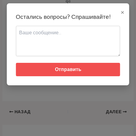
qc
×
Скопируйте адрес или используйте QR-код для перевода USDT.
Остались вопросы? Спрашивайте!
Про Бани, Печи, Сауны:
Полезна ли сауна для печени и почек?
Можно ли ходить в баню при болезни
почек?
Можно ли при заболевании почек
Отправить
ходить в баню?
Вредна ли сауна для почек?
НАЗАД
ДАЛЕЕ