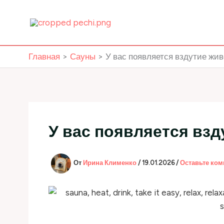
Перейти
к
содержимому
Главная
Сауны
У вас появляется вздутие жи
У вас появляется взд
От
Ирина Клименко
/
19.01.2026
/
Оставьте ко