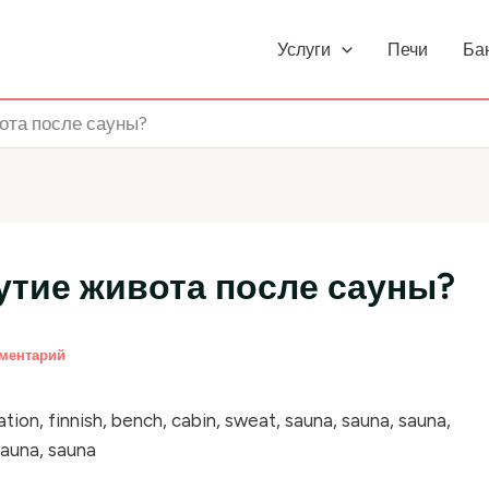
Услуги
Печи
Ба
вота после сауны?
утие живота после сауны?
мментарий