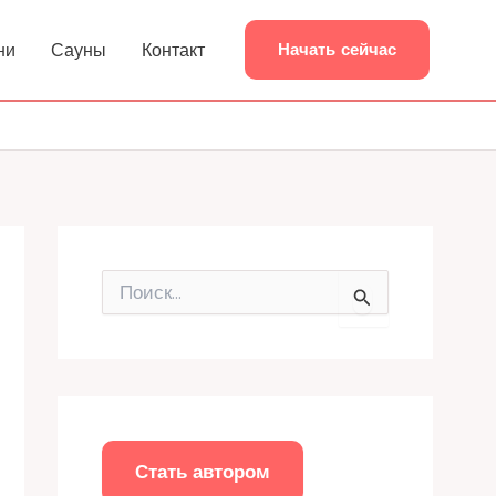
ни
Сауны
Контакт
Начать сейчас
П
о
и
с
к
:
Стать автором