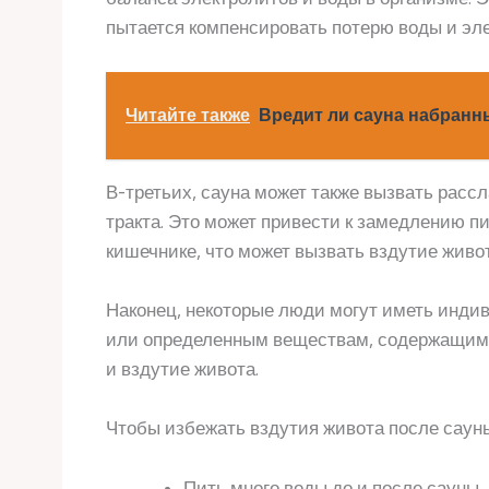
пытается компенсировать потерю воды и эле
Читайте также
Вредит ли сауна набран
В-третьих, сауна может также вызвать рас
тракта. Это может привести к замедлению п
кишечнике, что может вызвать вздутие живот
Наконец, некоторые люди могут иметь инд
или определенным веществам, содержащимся
и вздутие живота.
Чтобы избежать вздутия живота после саун
Пить много воды до и после сауны,