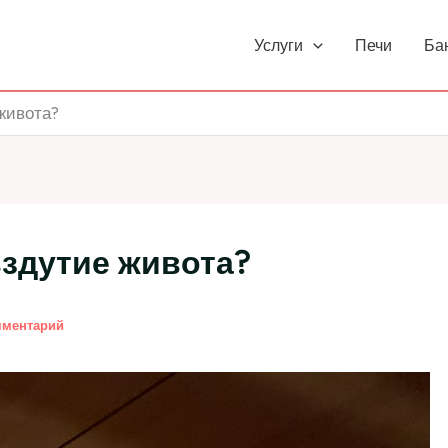
Услуги
Печи
Ба
живота?
вздутие живота?
мментарий