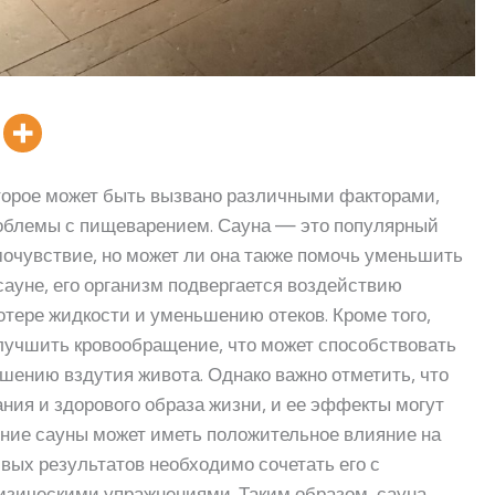
торое может быть вызвано различными факторами,
роблемы с пищеварением. Сауна — это популярный
очувствие, но может ли она также помочь уменьшить
сауне, его организм подвергается воздействию
отере жидкости и уменьшению отеков. Кроме того,
лучшить кровообращение, что может способствовать
ению вздутия живота. Однако важно отметить, что
ания и здорового образа жизни, и ее эффекты могут
ние сауны может иметь положительное влияние на
вых результатов необходимо сочетать его с
зическими упражнениями. Таким образом, сауна