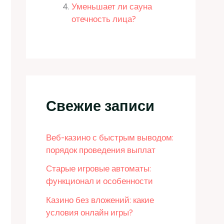
Уменьшает ли сауна
отечность лица?
Свежие записи
Веб-казино с быстрым выводом:
порядок проведения выплат
Старые игровые автоматы:
функционал и особенности
Казино без вложений: какие
условия онлайн игры?