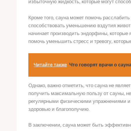
избыточную жидкость, которые могут способ
Кроме того, сауна может помочь расслабит
способствовать уменьшению вздутия живота
начинает производить эндорфины, которые
помочь уменьшить стресс и тревогу, которы
Читайте также
Что говорят врачи о саун
Однако, важно отметить, что сауна не являет
получить максимальную пользу от сауны, н
регулярными физическими упражнениями и 
здоровью и благополучию.
В заключении, сауна может быть эффективн