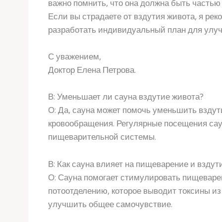
важно помнить, что она должна быть частью
Если вы страдаете от вздутия живота, я ре
разработать индивидуальный план для улуч
С уважением,
Доктор Елена Петрова.
В: Уменьшает ли сауна вздутие живота?
О: Да, сауна может помочь уменьшить вздут
кровообращения. Регулярные посещения сау
пищеварительной системы.
В: Как сауна влияет на пищеварение и вздут
О: Сауна помогает стимулировать пищеваре
потоотделению, которое выводит токсины из
улучшить общее самочувствие.