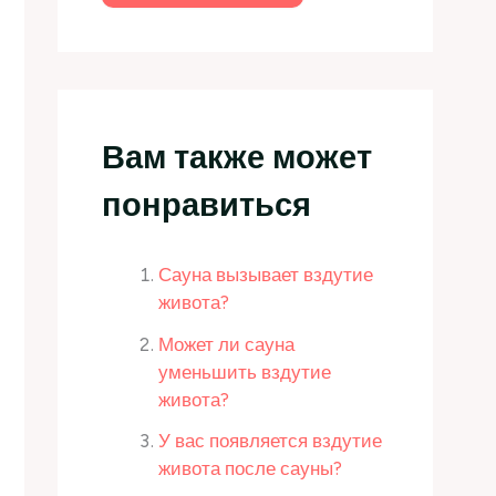
Вам также может
понравиться
Сауна вызывает вздутие
живота?
Может ли сауна
уменьшить вздутие
живота?
У вас появляется вздутие
живота после сауны?